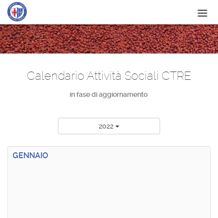
IL CIRCOLO
SERVIZI
Calendario Attività Sociali CTRE
SCUOLA
in fase di aggiornamento
ATTIVITÀ
NEWS
2022
CONTATTI
GENNAIO
SPONSOR
ITF