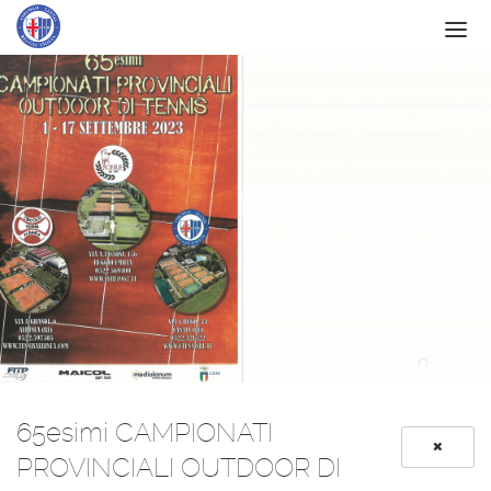
IL CIRCOLO
SERVIZI
SCUOLA
ATTIVITÀ
NEWS
CONTATTI
SPONSOR
ITF
65esimi CAMPIONATI
PROVINCIALI OUTDOOR DI