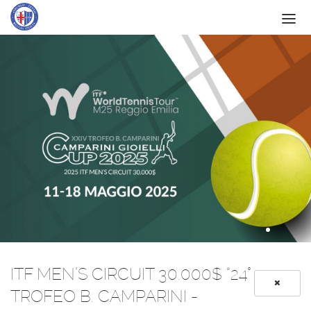
IL CIRCOLO
SERVIZI
SCUOLA
ATTIVITÀ
NEWS
CONTATTI
SPONSOR
ITF
ITF MEN’S CIRCUIT 30.000$ “24°
TROFEO B. CAMPARINI -