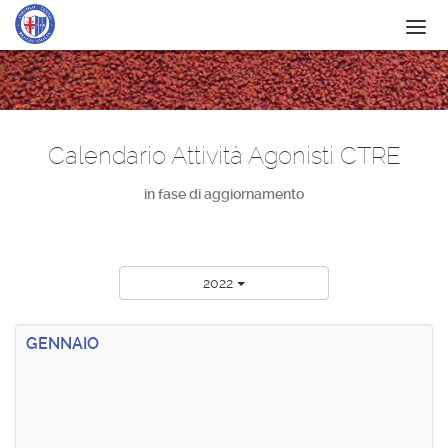
IL CIRCOLO
SERVIZI
Calendario Attività Agonisti CTRE
SCUOLA
in fase di aggiornamento
ATTIVITÀ
NEWS
CONTATTI
2022
SPONSOR
GENNAIO
ITF