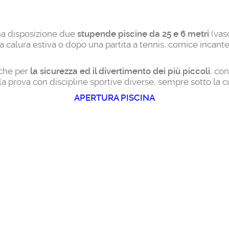
 ha disposizione due
stupende piscine da 25 e 6 metri
(vas
 calura estiva o dopo una partita a tennis, cornice incantev
nche per
la sicurezza ed il divertimento dei più piccoli
, con
la prova con discipline sportive diverse, sempre sotto la c
APERTURA PISCINA
Social network
Ci