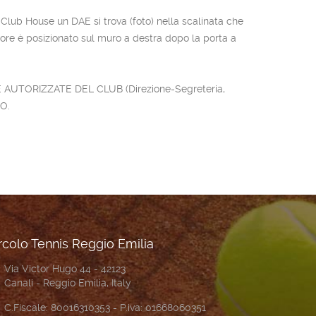
n Club House un DAE si trova (foto) nella scalinata che
atore è posizionato sul muro a destra dopo la porta a
ONE AUTORIZZATE DEL CLUB (Direzione-Segreteria,
TO.
rcolo Tennis Reggio Emilia
Via Victor Hugo 44 - 42123
Canali - Reggio Emilia, Italy
C.Fiscale: 80016310353 - P.iva: 01668060351