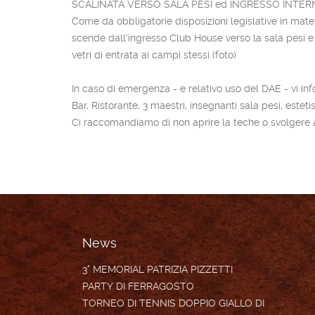
SCALINATA VERSO SALA PESI ed INGRESSO INTE
Come da obbligatorie disposizioni legislative in mater
scende dall’ingresso Club House verso la sala pesi e 
vetri di entrata ai campi stessi (foto)
In caso di emergenza - e relativo uso del DAE - vi
Bar, Ristorante, 3 maestri, insegnanti sala pesi, 
Ci raccomandiamo di non aprire la teche o svolgere at
News
3° MEMORIAL PATRIZIA PIZZETTI
PARTY DI FERRAGOSTO
TORNEO DI TENNIS DOPPIO GIALLO DI