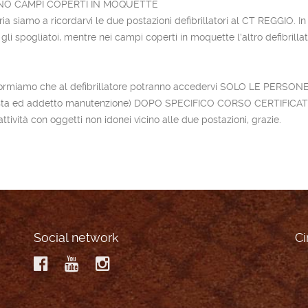
RNO CAMPI COPERTI IN MOQUETTE
ia siamo a ricordarvi le due postazioni defibrillatori al CT REGGIO. I
gli spogliatoi, mentre nei campi coperti in moquette l’altro defibrill
 informiamo che al defibrillatore potranno accedervi SOLO LE PERS
estetista ed addetto manutenzione) DOPO SPECIFICO CORSO CERTIFICA
tività con oggetti non idonei vicino alle due postazioni, grazie.
Social network
Ci