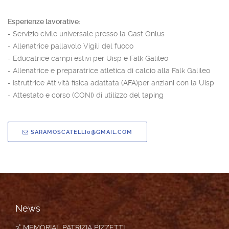
Esperienze lavorative:
- Servizio civile universale presso la Gast Onlus
- Allenatrice pallavolo Vigili del fuoco
- Educatrice campi estivi per Uisp e Falk Galileo
- Allenatrice e preparatrice atletica di calcio alla Falk Galileo
- Istruttrice Attività fisica adattata (AFA)per anziani con la Uisp
- Attestato e corso (CONI) di utilizzo del taping
SARAMOSCATELLI0@GMAIL.COM
News
3° MEMORIAL PATRIZIA PIZZETTI