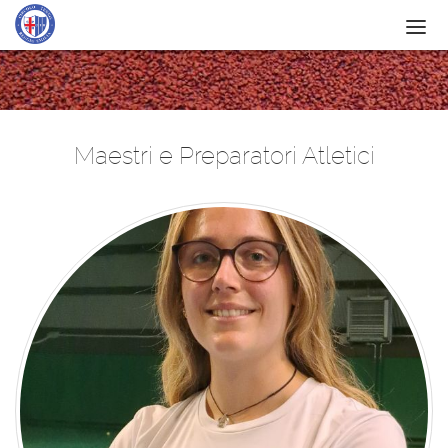
IL CIRCOLO
SERVIZI
Maestri e Preparatori Atletici
SCUOLA
ATTIVITÀ
NEWS
CONTATTI
SPONSOR
ITF