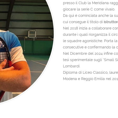
presso il Club la Meridiana ragg
giocare la serie C come vivaio.
Da qui è cominciata anche la su
cui consegue il titolo di
istrutto
Nel 2018 inizia a collaborare con
durante i quali riorganizza il cir
le squadre agonistiche. Porta l
consecutive e confermando la c
Nel Dicembre del 2024 infine con
tesi sperimentale sugli “Small 
Lombardi.
Diploma di Liceo Classico, laure
Modena e Reggio Emilia nel 201