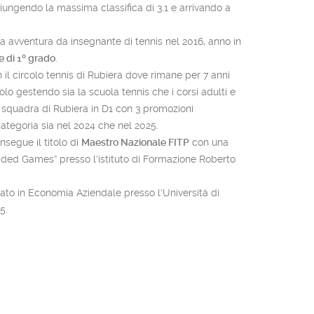
iungendo la massima classifica di 3.1 e arrivando a
a avventura da insegnante di tennis nel 2016, anno in
re di 1º grado
.
 il circolo tennis di Rubiera dove rimane per 7 anni
colo gestendo sia la scuola tennis che i corsi adulti e
a squadra di Rubiera in D1 con 3 promozioni
ategoria sia nel 2024 che nel 2025.
segue il titolo di
Maestro Nazionale FITP
con una
Sided Games” presso l’istituto di Formazione Roberto
ato in Economia Aziendale presso l’Università di
5.