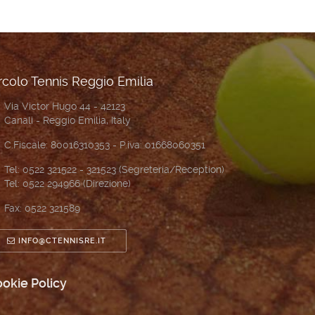
rcolo Tennis Reggio Emilia
Via Victor Hugo 44 - 42123
Canali - Reggio Emilia, Italy
C.Fiscale: 80016310353 - P.iva: 01668060351
Tel: 0522 321522 - 321523 (Segreteria/Reception)
Tel: 0522 294966 (Direzione)
Fax: 0522 321589
INFO@CTENNISRE.IT
okie Policy