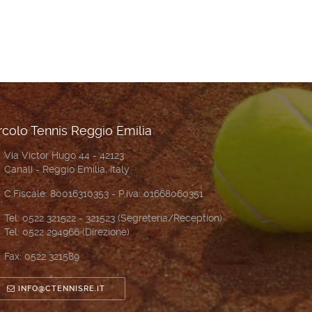
rcolo Tennis Reggio Emilia
Via Victor Hugo 44 - 42123
Canali - Reggio Emilia, Italy
C.Fiscale: 80016310353 - P.iva: 01668060351
Tel: 0522 321522 - 321523 (Segreteria/Reception)
Tel: 0522 294966 (Direzione)
Fax: 0522 321589
INFO@CTENNISRE.IT