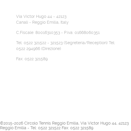
Circolo Tennis Reggio Emilia
Via Victor Hugo 44 - 42123
Canali - Reggio Emilia, Italy
C.Fiscale: 80016310353 - P.iva: 01668060351
Tel: 0522 321522 - 321523 (Segreteria/Reception) Tel:
0522 294966 (Direzione)
Fax: 0522 321589
INFO@CTENNISRE.IT
Cookie Policy
©2015-2026 Circolo Tennis Reggio Emilia, Via Victor Hugo 44, 42123
Reggio Emilia - Tel: 0522 321522 Fax: 0522 321589