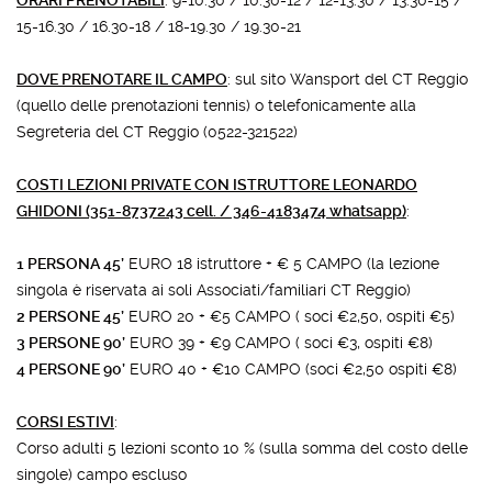
ORARI PRENOTABILI
: 9-10.30 / 10.30-12 / 12-13.30 / 13.30-15 /
15-16.30 / 16.30-18 / 18-19.30 / 19.30-21
DOVE PRENOTARE IL CAMPO
: sul sito Wansport del CT Reggio
(quello delle prenotazioni tennis) o telefonicamente alla
Segreteria del CT Reggio (0522-321522)
COSTI LEZIONI PRIVATE CON ISTRUTTORE LEONARDO
GHIDONI (351-8737243 cell. / 346-4183474 whatsapp)
:
1 PERSONA 45’
EURO 18 istruttore + € 5 CAMPO (la lezione
singola è riservata ai soli Associati/familiari CT Reggio)
2 PERSONE 45’
EURO 20 + €5 CAMPO ( soci €2,50, ospiti €5)
3 PERSONE 90’
EURO 39 + €9 CAMPO ( soci €3, ospiti €8)
4 PERSONE 90’
EURO 40 + €10 CAMPO (soci €2,50 ospiti €8)
CORSI ESTIVI
:
Corso adulti 5 lezioni sconto 10 % (sulla somma del costo delle
singole) campo escluso