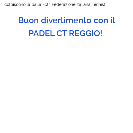
colpiscono la palla. (cfr. Federazione Italiana Tennis)
Buon divertimento con il
PADEL CT REGGIO!
News
3° MEMORIAL PATRIZIA PIZZETTI
PARTY DI FERRAGOSTO
TORNEO DI TENNIS DOPPIO GIALLO DI FERRAGOSTO
Social network