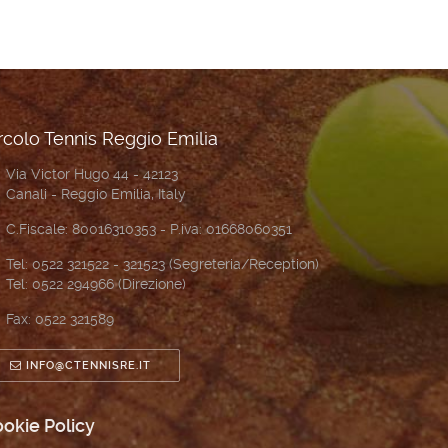
rcolo Tennis Reggio Emilia
Via Victor Hugo 44 - 42123
Canali - Reggio Emilia, Italy
C.Fiscale: 80016310353 - P.iva: 01668060351
Tel: 0522 321522 - 321523 (Segreteria/Reception)
Tel: 0522 294966 (Direzione)
Fax: 0522 321589
INFO@CTENNISRE.IT
okie Policy